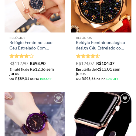
RELÓGIOS
RELÓGIOS
Relógio Feminino Luxo
Relógio Femininonalógico
Céu Estrelado Com
design Céu Estrelado com
Pulseira Magnética
ponteiros e marcadores
noturno, pulseira em
Avaliação
Avaliação
R$
112,90
R$
98,90
R$
124,07
R$
104,07
couro e números em
4.13
de
4.5
de 5
R$
12,36
sem
R$
13,01
sem
dourado ♥
Em até 8x de
Em até 8x de
5
juros
juros
ou
ou
R$
89,01
R$
93,66
no PIX
10% OFF
no PIX
10% OFF
Adicionar
Adicionar
aos meus
aos meus
desejos
desejos