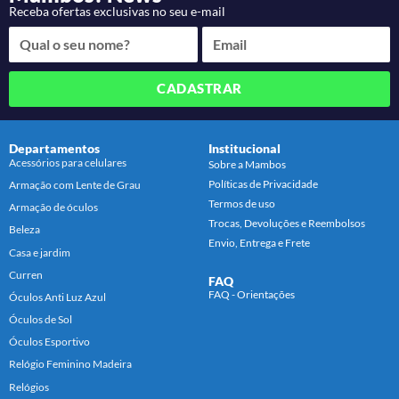
Receba ofertas exclusivas no seu e-mail
CADASTRAR
Departamentos
Institucional
Acessórios para celulares
Sobre a Mambos
Políticas de Privacidade
Armação com Lente de Grau
Termos de uso
Armação de óculos
Trocas, Devoluções e Reembolsos
Beleza
Envio, Entrega e Frete
Casa e jardim
Curren
FAQ
FAQ - Orientações
Óculos Anti Luz Azul
Óculos de Sol
Óculos Esportivo
Relógio Feminino Madeira
Relógios