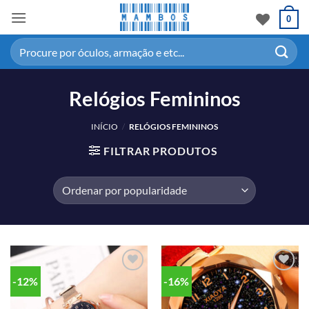
0
Relógios Femininos
INÍCIO
/
RELÓGIOS FEMININOS
FILTRAR PRODUTOS
-12%
-16%
Adicionar
Adicionar
aos meus
aos meus
desejos
desejos