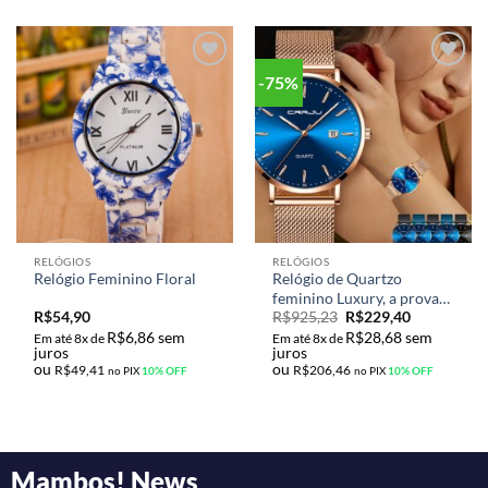
-75%
Adicionar
Adicionar
aos meus
aos meus
desejos
desejos
RELÓGIOS
RELÓGIOS
Relógio Feminino Floral
Relógio de Quartzo
feminino Luxury, a prova
R$
54,90
R$
925,23
R$
229,40
d’água com pulseira em
R$
6,86
sem
R$
28,68
sem
aço inoxidável e
Em até 8x de
Em até 8x de
juros
juros
calendário e vidro Hardlex
ou
ou
R$
49,41
R$
206,46
no PIX
10% OFF
no PIX
10% OFF
CRRJU
Mambos! News