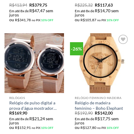
Avaliação
5
R$
413,94
R$
379,75
R$
225,32
R$
117,63
de 5
R$
47,47
sem
R$
14,70
sem
Em até 8x de
Em até 8x de
juros
juros
ou
ou
R$
341,78
R$
105,87
no PIX
10% OFF
no PIX
10% OFF
-26%
Adicionar
Adicionar
aos meus
aos meus
desejos
desejos
RELÓGIOS
RELÓGIO FEMININO MADEIRA
Relógio de pulso digital a
Relógio de madeira
prova d’água mostrador
feminino – Boho Elephant
R$
169,90
R$
192,90
R$
142,00
em LED eletrônico
R$
21,24
sem
R$
17,75
sem
modelos Masculino e
Em até 8x de
Em até 8x de
juros
juros
Feminino
ou
ou
R$
152,91
R$
127,80
no PIX
10% OFF
no PIX
10% OFF