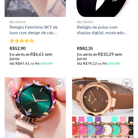
RELÓGIOS
RELÓGIOS
Relógio Feminino SKY de
Relógio de pulso com
luxo com design de céu
display digital, mostrador
estrelado
em LED e pulseira de
silicone
Avaliação
R$
52,90
R$
82,35
4.91
de 5
R$
6,61
sem
R$
10,29
sem
Em até 8x de
Em até 8x de
juros
juros
ou
ou
R$
47,61
R$
74,12
no PIX
10% OFF
no PIX
10% OFF
Adicionar
Adicionar
aos meus
aos meus
desejos
desejos