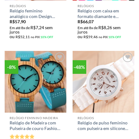
RELÓGIOS
RELÓGIOS
Relógio feminino
Relógio com caixa em
analógico com Design
formato diamante e
R$
57,90
R$
66,07
moderno luxo e pulseira
pulseira de silicone
R$
7,24
sem
R$
8,26
sem
Magnética
Em até 8x de
Em até 8x de
juros
juros
ou
ou
R$
52,11
R$
59,46
no PIX
10% OFF
no PIX
10% OFF
-8%
-48%
Adicionar
Adicionar
aos meus
aos meus
desejos
desejos
RELÓGIO FEMININO MADEIRA
RELÓGIOS
Relógio de Madeira com
Relógio de pulso feminino
Pulseira de couro Fashion
com pulseira em silicone
e Casual
diversas cores