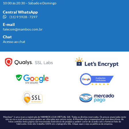
10:00 às 20:30 – Sábado e Domingo
Central WhatsApp
(11) 9 5928 - 7297
E-mail
falecom@mambos.com.br
Chat
Acesso ao chat
Mambos!* é uma marca registrada de MAMBOS LOJA VIRTUAL S/A | Todos os direitos reservados. Os preços anunciados neste
site ou via e-mail promocional podem ser alterados sem prévio aviso. A Mambos não é responsável por erro descritivos. As
fotos contidas nesta página são meramente ilustrativas do produto e podem variar de acordo com o fornecer/lote do
fabricante. Este site trabalha 100% em criptografia SSL. Clique
aqui
e veja as políticas da empresa.