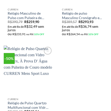
CURREN
CURREN
Relógio Masculino de
Relógio de pulso
Pulso com Pulseira de
Masculino Cronógrafo em
R$
390,79
R$
259,90
R$
389,57
R$
293,93
Couro Estilo Exército
Aço Inoxidável a prova
R$
32,49
sem
R$
36,74
sem
Militar de Luxo Curren
d’água Luxo
Em até 8x de
Em até 8x de
juros
juros
ou
ou
R$
233,91
R$
264,54
no PIX
10% OFF
no PIX
10% OFF
-50%
Adicionar
aos meus
desejos
CURREN
Relógio de Pulso Quartzo
Multifuncional com Vidro