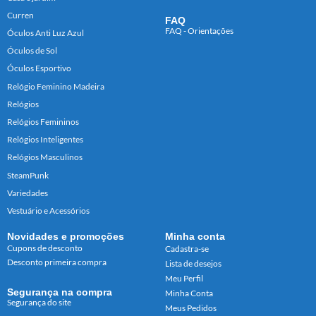
Curren
FAQ
FAQ - Orientações
Óculos Anti Luz Azul
Óculos de Sol
Óculos Esportivo
Relógio Feminino Madeira
Relógios
Relógios Femininos
Relógios Inteligentes
Relógios Masculinos
SteamPunk
Variedades
Vestuário e Acessórios
Novidades e promoções
Minha conta
Cupons de desconto
Cadastra-se
Desconto primeira compra
Lista de desejos
Meu Perfil
Segurança na compra
Minha Conta
Segurança do site
Meus Pedidos