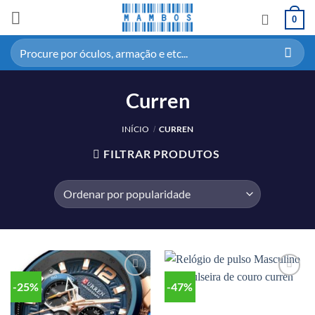
0
Curren
INÍCIO
CURREN
/
FILTRAR PRODUTOS
-25%
-47%
Adicionar
Adicionar
aos meus
aos meus
desejos
desejos