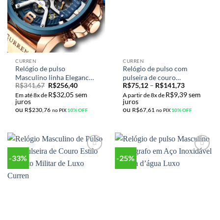
CURREN
CURREN
Relógio de pulso
Relógio de pulso com
Masculino linha Elegance
pulseira de couro
R$
341,67
R$
256,40
R$
75,12
–
R$
141,73
Multifuncional
masculino curren
R$
32,05
sem
R$
9,39
sem
Cronógrafo Original
Em até 8x de
A partir de 8x de
juros
juros
CURREN
ou
ou
R$
230,76
R$
67,61
no PIX
10% OFF
no PIX
10% OFF
-33%
-25%
Adicionar
Adicionar
aos meus
aos meus
desejos
desejos