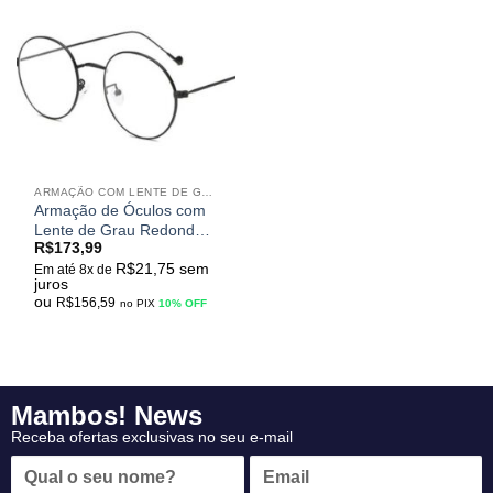
Adicionar
aos
meus
desejos
ARMAÇÃO COM LENTE DE GRAU
Armação de Óculos com
Lente de Grau Redondo
R$
173,99
Retrô Unissex para
R$
21,75
sem
Miopia Leve a Moderada
Em até 8x de
juros
ou
R$
156,59
no PIX
10% OFF
Mambos! News
Receba ofertas exclusivas no seu e-mail