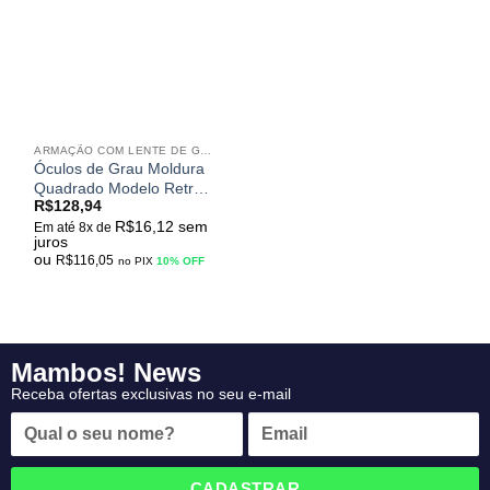
meus
desejos
ARMAÇÃO COM LENTE DE GRAU
Óculos de Grau Moldura
Quadrado Modelo Retrô
R$
128,94
com Lente de Miopia
R$
16,12
sem
Leve a Moderada
Em até 8x de
juros
ou
R$
116,05
no PIX
10% OFF
Mambos! News
Receba ofertas exclusivas no seu e-mail
CADASTRAR