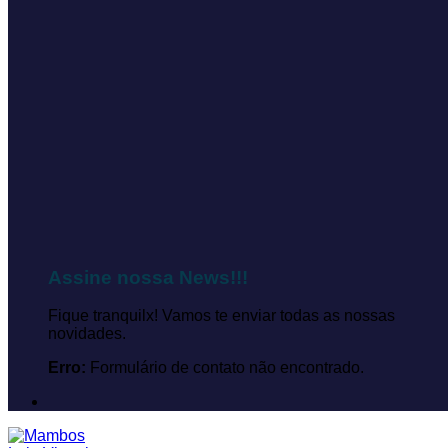
Assine nossa News!!!
Fique tranquilx! Vamos te enviar todas as nossas
novidades.
Erro:
Formulário de contato não encontrado.