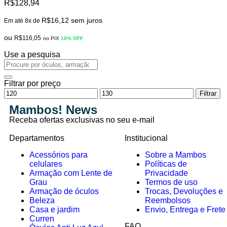
R$
128,94
Moderada
R$
16,12
sem juros
Em até 8x de
ou
R$
116,05
no PIX
10% OFF
Use a pesquisa
Filtrar por preço
Filtrar
Mambos! News
Receba ofertas exclusivas no seu e-mail
Departamentos
Institucional
Acessórios para
Sobre a Mambos
celulares
Políticas de
Armação com Lente de
Privacidade
Grau
Termos de uso
Armação de óculos
Trocas, Devoluções e
Beleza
Reembolsos
Casa e jardim
Envio, Entrega e Frete
Curren
FAQ