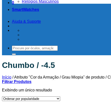
Relógios Masculinos
0
SmartWatches
Ajuda & Suporte
Chumbo / -4.5
Início
/
Atributo "Cor da Armação / Grau Miopia" de produto
/
Ch
Filtrar Produtos
Exibindo um único resultado