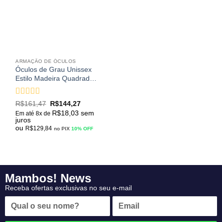
desejos
ARMAÇÃO DE ÓCULOS
Óculos de Grau Unissex
Estilo Madeira Quadrado
Retrô Vintage
Avaliação
5
R$
161,47
R$
144,27
de 5
R$
18,03
sem
Em até 8x de
juros
ou
R$
129,84
no PIX
10% OFF
Mambos! News
Receba ofertas exclusivas no seu e-mail