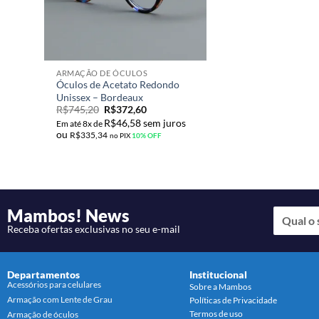
ARMAÇÃO DE ÓCULOS
Óculos de Acetato Redondo
Unissex – Bordeaux
R$
745,20
R$
372,60
R$
46,58
sem juros
Em até 8x de
ou
R$
335,34
no PIX
10% OFF
Mambos! News
Receba ofertas exclusivas no seu e-mail
Departamentos
Institucional
Acessórios para celulares
Sobre a Mambos
Armação com Lente de Grau
Políticas de Privacidade
Termos de uso
Armação de óculos