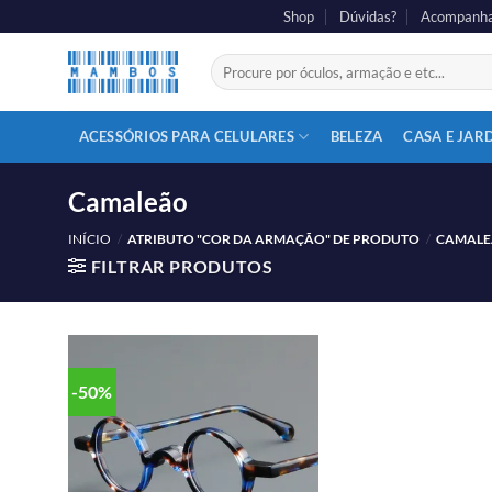
Shop
Dúvidas?
Acompanha
ACESSÓRIOS PARA CELULARES
BELEZA
CASA E JAR
Camaleão
INÍCIO
/
ATRIBUTO "COR DA ARMAÇÃO" DE PRODUTO
/
CAMAL
FILTRAR PRODUTOS
-50%
Adicionar
aos meus
desejos