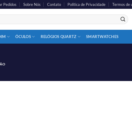
r Pedidos
Sobre Nós
Contato
Política de Privacidade
Termos de 
DIM
ÓCULOS
RELÓGIOS QUARTZ
SMARTWATCHES
EÃO