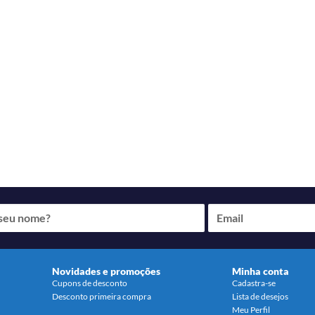
Novidades e promoções
Minha conta
Cupons de desconto
Cadastra-se
Desconto primeira compra
Lista de desejos
Meu Perfil