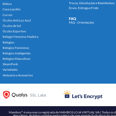
Trocas, Devoluções e Reembolsos
Beleza
Envio, Entrega e Frete
Casa e jardim
Curren
FAQ
Óculos Anti Luz Azul
FAQ - Orientações
Óculos de Sol
Óculos Esportivo
Relógio Feminino Madeira
Relógios
Relógios Femininos
Relógios Inteligentes
Relógios Masculinos
SteamPunk
Variedades
Vestuário e Acessórios
Mambos!* é uma marca registrada de MAMBOS LOJA VIRTUAL S/A | Todos os direi
descritivos. As fotos contidas nesta página são meramente ilustrativas do pr