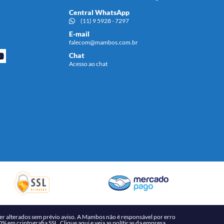
Central WhatsApp
(11) 9 5928 - 7297
E-mail
falecom@mambos.com.br
Chat
Acesso ao chat
r alterados sem prévio aviso. A Mambos não é responsável por erro
00% em criptografia SSL. Clique
aqui
e veja as políticas da empresa.