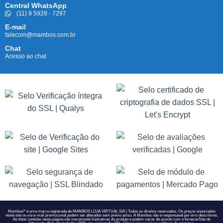
Central WhatsApp
(11) 9 5928 - 7297
E-mail
falecom@mambos.com.br
Chat
Acesso ao chat
Mambos!* é uma marca registrada de MAMBOS LOJA VIRTUAL S/A | Todos os direitos reservados. Os preços anunciados
neste site ou via e-mail promocional podem ser alterados sem prévio aviso. A Mambos não é responsável por erro descritivos.
As fotos contidas nesta página são meramente ilustrativas do produto e podem variar de acordo com o fornecer/lote do