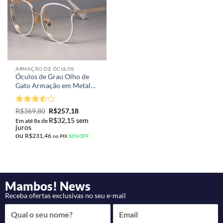
ARMAÇÃO DE ÓCULOS
Óculos de Grau Olho de
Gato Armação em Metal
Modelo Luxo
Avaliação
R$
369,80
R$
257,18
3.5
de
R$
32,15
sem
Em até 8x de
5
juros
ou
R$
231,46
no PIX
10% OFF
Mambos! News
Receba ofertas exclusivas no seu e-mail