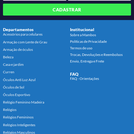
CADASTRAR
Departamentos
Institucional
Acessórios para celulares
Sobre a Mambos
Políticas de Privacidade
Armação com Lente de Grau
Termos de uso
Armação de óculos
Trocas, Devoluções e Reembolsos
Beleza
Envio, Entrega e Frete
Casa e jardim
Curren
FAQ
FAQ - Orientações
Óculos Anti Luz Azul
Óculos de Sol
Óculos Esportivo
Relógio Feminino Madeira
Relógios
Relógios Femininos
Relógios Inteligentes
Relógios Masculinos