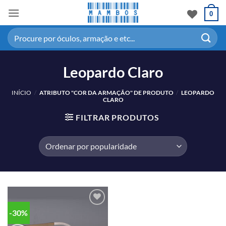
0
Leopardo Claro
INÍCIO
/
ATRIBUTO "COR DA ARMAÇÃO" DE PRODUTO
/
LEOPARDO
CLARO
FILTRAR PRODUTOS
-30%
Adicionar
aos meus
desejos