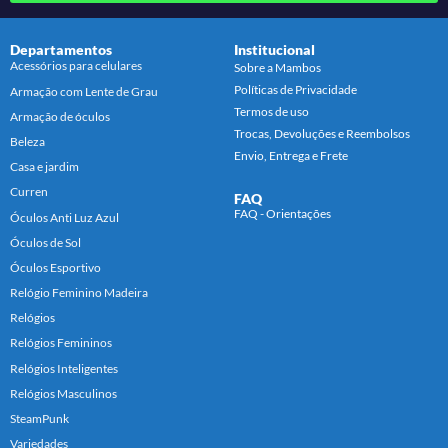
Departamentos
Institucional
Acessórios para celulares
Sobre a Mambos
Políticas de Privacidade
Armação com Lente de Grau
Termos de uso
Armação de óculos
Trocas, Devoluções e Reembolsos
Beleza
Envio, Entrega e Frete
Casa e jardim
Curren
FAQ
FAQ - Orientações
Óculos Anti Luz Azul
Óculos de Sol
Óculos Esportivo
Relógio Feminino Madeira
Relógios
Relógios Femininos
Relógios Inteligentes
Relógios Masculinos
SteamPunk
Variedades