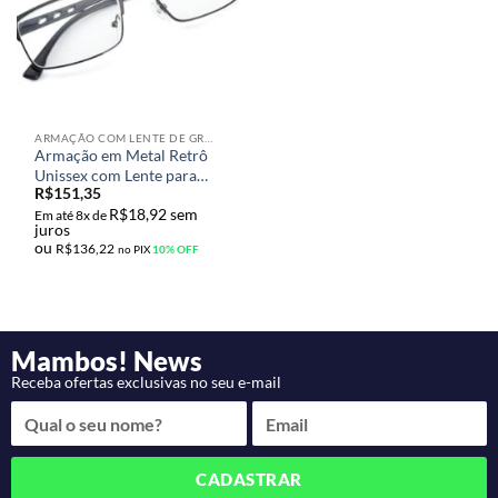
ARMAÇÃO COM LENTE DE GRAU
Armação em Metal Retrô
Unissex com Lente para
R$
151,35
Miopia Leve a Moderada
R$
18,92
sem
Em até 8x de
juros
ou
R$
136,22
no PIX
10% OFF
Mambos! News
Receba ofertas exclusivas no seu e-mail
CADASTRAR