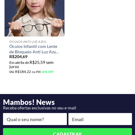
ÓCULOS ANTI LUZ AZUL
Óculos Infantil com Lente
de Bloqueio Anti Luz Azul
R$
204,69
e UV 400 Quadro
R$
25,59
sem
Redondo em Silicone
Em até 8x de
juros
ou
R$
184,22
no PIX
10% OFF
Mambos! News
Receba ofertas exclusivas no seu e-mail
CADASTRAR