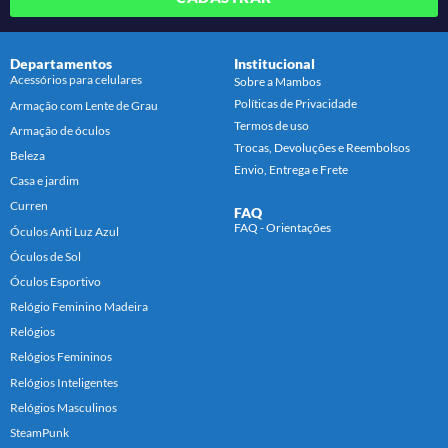
Departamentos
Institucional
Acessórios para celulares
Sobre a Mambos
Políticas de Privacidade
Armação com Lente de Grau
Termos de uso
Armação de óculos
Trocas, Devoluções e Reembolsos
Beleza
Envio, Entrega e Frete
Casa e jardim
Curren
FAQ
FAQ - Orientações
Óculos Anti Luz Azul
Óculos de Sol
Óculos Esportivo
Relógio Feminino Madeira
Relógios
Relógios Femininos
Relógios Inteligentes
Relógios Masculinos
SteamPunk