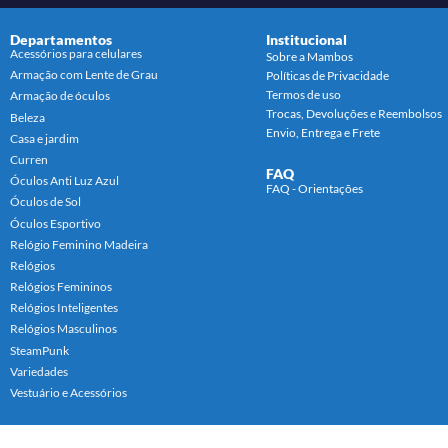
Departamentos
Institucional
Acessórios para celulares
Sobre a Mambos
Armação com Lente de Grau
Políticas de Privacidade
Termos de uso
Armação de óculos
Trocas, Devoluções e Reembolsos
Beleza
Envio, Entrega e Frete
Casa e jardim
Curren
FAQ
Óculos Anti Luz Azul
FAQ - Orientações
Óculos de Sol
Óculos Esportivo
Relógio Feminino Madeira
Relógios
Relógios Femininos
Relógios Inteligentes
Relógios Masculinos
SteamPunk
Variedades
Vestuário e Acessórios