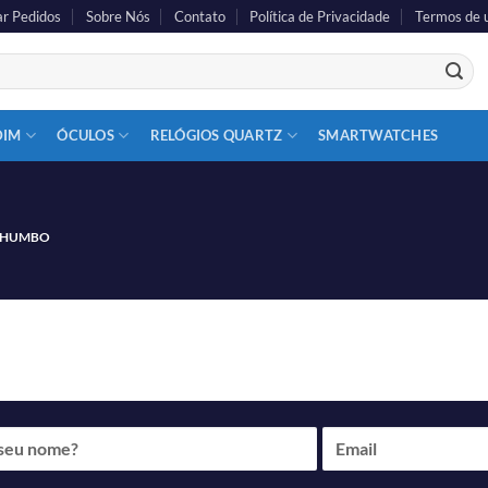
r Pedidos
Sobre Nós
Contato
Política de Privacidade
Termos de 
DIM
ÓCULOS
RELÓGIOS QUARTZ
SMARTWATCHES
CHUMBO