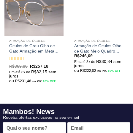
meus
meus
desejos
desejos
ARMAÇÃO DE ÓCULOS
ARMAÇÃO DE ÓCULOS
Óculos de Grau Olho de
Armação de Óculos Olho
Gato Armação em Metal
de Gato Meio Quadro
R$
246,69
Modelo Luxo
Triangular Moda Fashion
R$
30,84
sem
Em até 8x de
Avaliação
juros
R$
369,80
R$
257,18
ou
3.5
de 5
R$
222,02
no PIX
10% OFF
R$
32,15
sem
Em até 8x de
juros
ou
R$
231,46
no PIX
10% OFF
Mambos! News
Receba ofertas exclusivas no seu e-mail