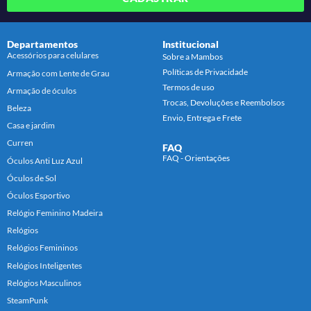
Departamentos
Institucional
Acessórios para celulares
Sobre a Mambos
Políticas de Privacidade
Armação com Lente de Grau
Termos de uso
Armação de óculos
Trocas, Devoluções e Reembolsos
Beleza
Envio, Entrega e Frete
Casa e jardim
Curren
FAQ
FAQ - Orientações
Óculos Anti Luz Azul
Óculos de Sol
Óculos Esportivo
Relógio Feminino Madeira
Relógios
Relógios Femininos
Relógios Inteligentes
Relógios Masculinos
SteamPunk