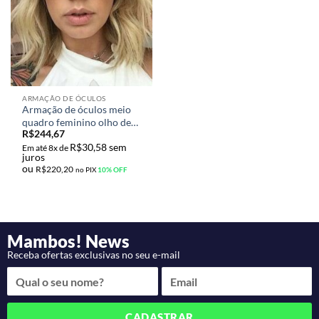
ARMAÇÃO DE ÓCULOS
Armação de óculos meio
quadro feminino olho de
R$
244,67
gato nova tendencia 2020
R$
30,58
sem
Em até 8x de
juros
ou
R$
220,20
no PIX
10% OFF
Mambos! News
Receba ofertas exclusivas no seu e-mail
CADASTRAR