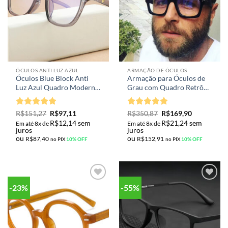
ÓCULOS ANTI LUZ AZUL
ARMAÇÃO DE ÓCULOS
Óculos Blue Block Anti
Armação para Óculos de
Luz Azul Quadro Moderno
Grau com Quadro Retrô
Transparente Modelo Art
Quadrado Unissex com
In Walking Vintage M-
Lente para Computador
Avaliação
5
Avaliação
R$
151,27
R$
97,11
R$
350,87
R$
169,90
3331
ou Leitura
de 5
4.95
de 5
R$
12,14
sem
R$
21,24
sem
Em até 8x de
Em até 8x de
juros
juros
ou
ou
R$
87,40
R$
152,91
no PIX
10% OFF
no PIX
10% OFF
-23%
-55%
Adicionar
Adicionar
aos meus
aos meus
desejos
desejos