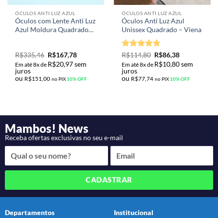
ÓCULOS ANTI LUZ AZUL
ÓCULOS ANTI LUZ AZUL
Óculos com Lente Anti Luz
Óculos Anti Luz Azul
Azul Moldura Quadrado
Unissex Quadrado – Viena
Design Luxo Modelo
Dames Brillen
Avaliação
R$
335,46
R$
167,78
R$
114,80
R$
86,38
4.67
de 5
R$
20,97
sem
R$
10,80
sem
Em até 8x de
Em até 8x de
juros
juros
ou
ou
R$
151,00
R$
77,74
no PIX
10% OFF
no PIX
10% OFF
Mambos! News
Receba ofertas exclusivas no seu e-mail
CADASTRAR
Departamentos
Institucional