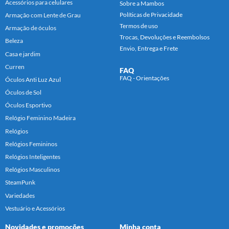
Acessórios para celulares
Sobre a Mambos
Políticas de Privacidade
Armação com Lente de Grau
Termos de uso
Armação de óculos
Trocas, Devoluções e Reembolsos
Beleza
Envio, Entrega e Frete
Casa e jardim
Curren
FAQ
FAQ - Orientações
Óculos Anti Luz Azul
Óculos de Sol
Óculos Esportivo
Relógio Feminino Madeira
Relógios
Relógios Femininos
Relógios Inteligentes
Relógios Masculinos
SteamPunk
Variedades
Vestuário e Acessórios
Novidades e promoções
Minha conta