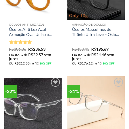
ÓCULOS ANTI LUZ AZUL
ARMAÇÃO DE ÓCULOS
Óculos Anti Luz Azul
Óculos Masculinos de
Armação Oval Unissex
Titânio Ultra Leve – Oslo
TR90 M-54026
HR3068 | Estilo Quadrado
Moderno
Avaliação
R$
306,06
R$
236,53
R$
438,43
R$
195,69
4.62
de 5
R$
29,57
sem
R$
24,46
sem
Em até 8x de
Em até 8x de
juros
juros
ou
ou
R$
212,88
R$
176,12
no PIX
10% OFF
no PIX
10% OFF
-32%
-31%
Adicionar
Adicionar
aos meus
aos meus
desejos
desejos