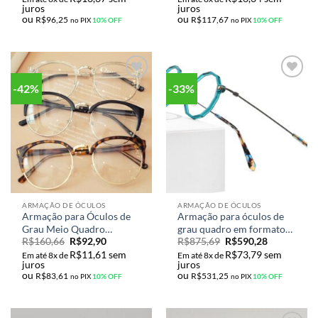
juros
juros
ou
ou
R$
96,25
R$
117,67
no PIX
10% OFF
no PIX
10% OFF
-42%
-33%
Adicionar
Adicionar
aos meus
aos meus
desejos
desejos
ARMAÇÃO DE ÓCULOS
ARMAÇÃO DE ÓCULOS
Armação para Óculos de
Armação para óculos de
Grau Meio Quadro
grau quadro em formato
R$
160,66
R$
92,90
R$
875,69
R$
590,28
Redonda Unissex
polígono material titânio
R$
11,61
sem
R$
73,79
sem
estilo vintage unissex
Em até 8x de
Em até 8x de
juros
juros
Modelo F85685
ou
ou
R$
83,61
R$
531,25
no PIX
10% OFF
no PIX
10% OFF