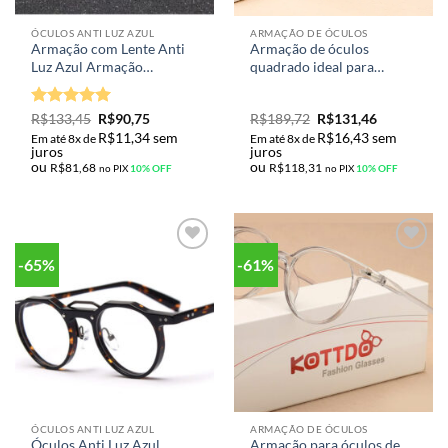
ÓCULOS ANTI LUZ AZUL
ARMAÇÃO DE ÓCULOS
Armação com Lente Anti
Armação de óculos
Luz Azul Armação
quadrado ideal para
Quadrado Unissex Moda
qualquer lente de grau
Transparente Oulylan
modelo Vintage
Avaliação
5
R$
133,45
R$
90,75
R$
189,72
R$
131,46
de 5
R$
11,34
sem
R$
16,43
sem
Em até 8x de
Em até 8x de
juros
juros
ou
ou
R$
81,68
R$
118,31
no PIX
10% OFF
no PIX
10% OFF
-65%
-61%
Adicionar
Adicionar
aos meus
aos meus
desejos
desejos
ÓCULOS ANTI LUZ AZUL
ARMAÇÃO DE ÓCULOS
Óculos Anti Luz Azul
Armação para óculos de