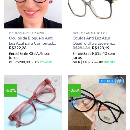
ÓCULOS ANTI LUZ AZUL
ÓCULOS ANTI LUZ AZUL
Óculos de Bloqueio Anti
Óculos Anti Luz Azul
Luz Azul para Computador
Quadro Ultra Leve em
R$
222,26
R$
284,84
R$
123,19
Armação Quadrado em
Titânio Olho de Gato
R$
27,78
sem
R$
15,40
sem
Titânio Ultra Leve Retrô
Retrô
Em até 8x de
Em até 8x de
juros
juros
Unissex
ou
ou
R$
200,03
R$
110,87
no PIX
10% OFF
no PIX
10% OFF
-50%
-25%
Adicionar
Adicionar
aos meus
aos meus
desejos
desejos