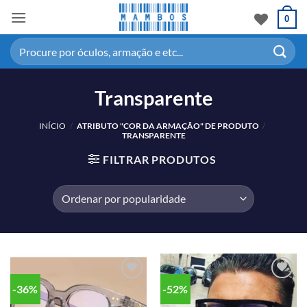
0
Transparente
INÍCIO
/
ATRIBUTO "COR DA ARMAÇÃO" DE PRODUTO
/
TRANSPARENTE
FILTRAR PRODUTOS
-36%
-52%
Adicionar
Adicionar
aos meus
aos meus
desejos
desejos