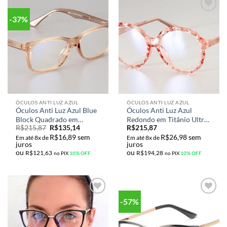
-37%
Adicionar
Adicionar
aos meus
aos meus
desejos
desejos
ÓCULOS ANTI LUZ AZUL
ÓCULOS ANTI LUZ AZUL
Óculos Anti Luz Azul Blue
Óculos Anti Luz Azul
Block Quadrado em
Redondo em Titânio Ultra
R$
215,87
R$
135,14
R$
215,87
Titânio Ultra Leve Model
Leve Blue Block Cristal M-
R$
16,89
sem
R$
26,98
sem
Top Luxo M-51018
51022
Em até 8x de
Em até 8x de
juros
juros
ou
ou
R$
121,63
R$
194,28
no PIX
10% OFF
no PIX
10% OFF
-57%
Adicionar
Adicionar
aos meus
aos meus
desejos
desejos