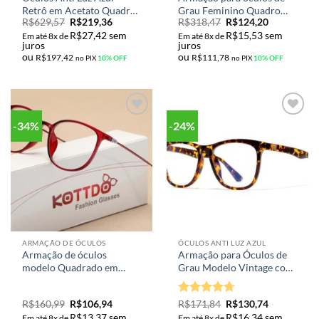
Retrô em Acetato Quadro
Grau Feminino Quadro
R$
629,57
R$
219,36
R$
318,47
R$
124,20
Redondo Unissex M-
Redondo
R$
27,42
sem
R$
15,53
sem
49827
Em até 8x de
Em até 8x de
juros
juros
ou
ou
R$
197,42
R$
111,78
no PIX
10% OFF
no PIX
10% OFF
-34%
-24%
Adicionar
Adicionar
aos meus
aos meus
desejos
desejos
ARMAÇÃO DE ÓCULOS
ÓCULOS ANTI LUZ AZUL
Armação de óculos
Armação para Óculos de
modelo Quadrado em
Grau Modelo Vintage com
diversas cores com
Lente que Bloqueia Luz
dobradiças resistentes e
Azul Para Computador ou
Avaliação
R$
160,99
R$
106,94
R$
171,84
R$
130,74
material anti alérgico
Leitura
4.67
de 5
R$
13,37
sem
R$
16,34
sem
Em até 8x de
Em até 8x de