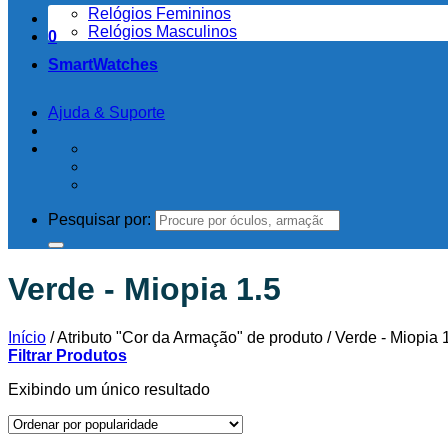
Relógios Femininos
Relógios Masculinos
0
SmartWatches
Ajuda & Suporte
Pesquisar por:
Verde - Miopia 1.5
Início
/
Atributo "Cor da Armação" de produto
/
Verde - Miopia 
Filtrar Produtos
Exibindo um único resultado