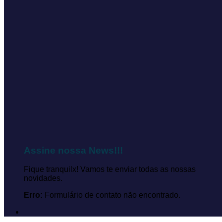
Assine nossa News!!!
Fique tranquilx! Vamos te enviar todas as nossas
novidades.
Erro:
Formulário de contato não encontrado.