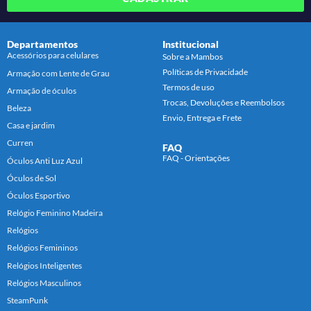
Departamentos
Institucional
Acessórios para celulares
Sobre a Mambos
Políticas de Privacidade
Armação com Lente de Grau
Termos de uso
Armação de óculos
Trocas, Devoluções e Reembolsos
Beleza
Envio, Entrega e Frete
Casa e jardim
Curren
FAQ
FAQ - Orientações
Óculos Anti Luz Azul
Óculos de Sol
Óculos Esportivo
Relógio Feminino Madeira
Relógios
Relógios Femininos
Relógios Inteligentes
Relógios Masculinos
SteamPunk