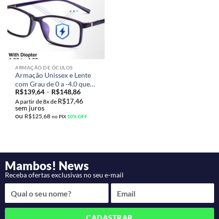
ARMAÇÃO DE ÓCULOS
Armação Unissex e Lente
com Grau de 0 a -4.0 que
R$
139,64
–
R$
148,86
protege contra Raios Azuis
R$
17,46
A partir de 8x de
sem juros
ou
R$
125,68
no PIX
10% OFF
Mambos! News
Receba ofertas exclusivas no seu e-mail
CADASTRAR