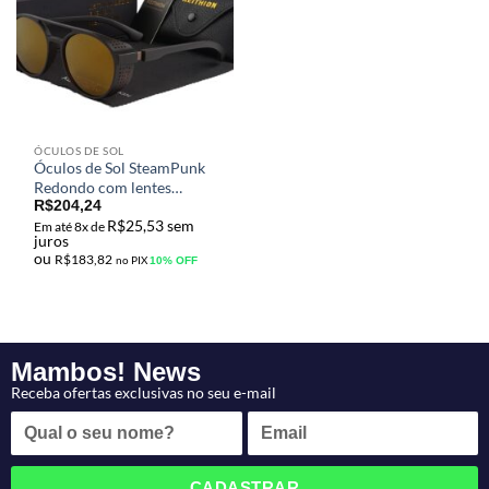
ÓCULOS DE SOL
Óculos de Sol SteamPunk
Redondo com lentes
Polarizadas e Proteção UV
R$
204,24
R$
25,53
sem
KEITHION
Em até 8x de
juros
ou
R$
183,82
no PIX
10% OFF
Mambos! News
Receba ofertas exclusivas no seu e-mail
CADASTRAR