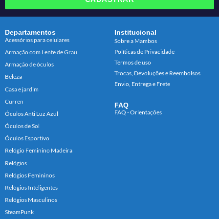
Departamentos
Institucional
Acessórios para celulares
Sobre a Mambos
Políticas de Privacidade
Armação com Lente de Grau
Termos de uso
Armação de óculos
Trocas, Devoluções e Reembolsos
Beleza
Envio, Entrega e Frete
Casa e jardim
Curren
FAQ
FAQ - Orientações
Óculos Anti Luz Azul
Óculos de Sol
Óculos Esportivo
Relógio Feminino Madeira
Relógios
Relógios Femininos
Relógios Inteligentes
Relógios Masculinos
SteamPunk