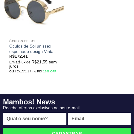
meus
desejos
ÓCULOS DE SOL
Óculos de Sol unissex
espelhado design Vintage
R$
172,41
modelo redondo
R$
21,55
sem
KANASTAL Steampunk
Em até 8x de
juros
UV400
ou
R$
155,17
no PIX
10% OFF
Mambos! News
Receba ofertas exclusivas no seu e-mail
CADASTRAR