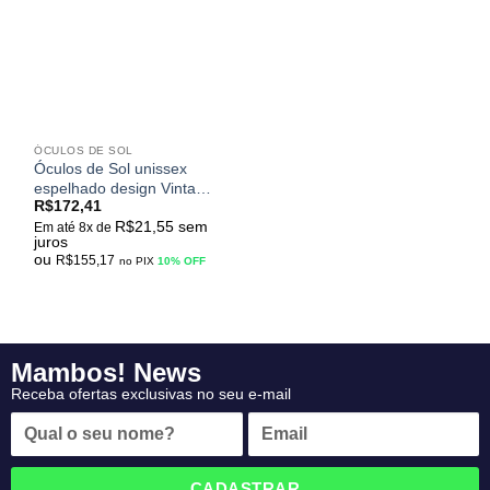
meus
desejos
ÓCULOS DE SOL
Óculos de Sol unissex
espelhado design Vintage
R$
172,41
modelo redondo
R$
21,55
sem
KANASTAL Steampunk
Em até 8x de
juros
UV400
ou
R$
155,17
no PIX
10% OFF
Mambos! News
Receba ofertas exclusivas no seu e-mail
CADASTRAR