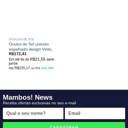
meus
desejos
ÓCULOS DE SOL
Óculos de Sol unissex
espelhado design Vintage
R$
172,41
modelo redondo
R$
21,55
sem
KANASTAL Steampunk
Em até 8x de
juros
UV400
ou
R$
155,17
no PIX
10% OFF
Mambos! News
Receba ofertas exclusivas no seu e-mail
CADASTRAR