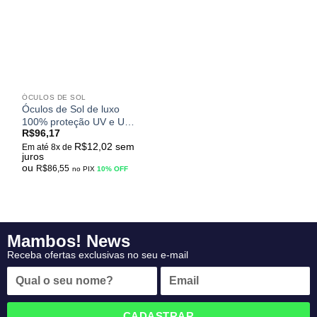
meus
desejos
ÓCULOS DE SOL
Óculos de Sol de luxo
100% proteção UV e UVA
R$
96,17
decoração simulando
R$
12,02
sem
madeira – Rbrare 2019
Em até 8x de
juros
ou
R$
86,55
no PIX
10% OFF
Mambos! News
Receba ofertas exclusivas no seu e-mail
CADASTRAR