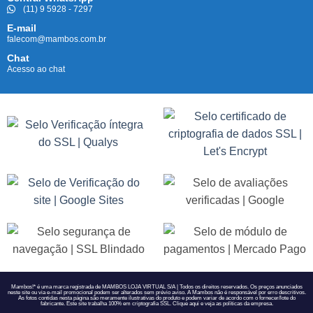
(11) 9 5928 - 7297
E-mail
falecom@mambos.com.br
Chat
Acesso ao chat
Mambos!* é uma marca registrada de MAMBOS LOJA VIRTUAL S/A | Todos os direitos reservados. Os preços anunciados
neste site ou via e-mail promocional podem ser alterados sem prévio aviso. A Mambos não é responsável por erro descritivos.
As fotos contidas nesta página são meramente ilustrativas do produto e podem variar de acordo com o fornecer/lote do
fabricante. Este site trabalha 100% em criptografia SSL. Clique
aqui
e veja as políticas da empresa.