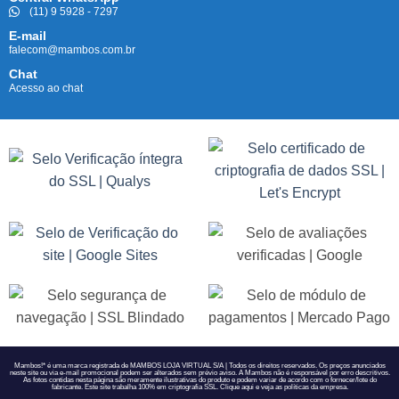
(11) 9 5928 - 7297
E-mail
falecom@mambos.com.br
Chat
Acesso ao chat
Mambos!* é uma marca registrada de MAMBOS LOJA VIRTUAL S/A | Todos os direitos reservados. Os preços anunciados
neste site ou via e-mail promocional podem ser alterados sem prévio aviso. A Mambos não é responsável por erro descritivos.
As fotos contidas nesta página são meramente ilustrativas do produto e podem variar de acordo com o fornecer/lote do
fabricante. Este site trabalha 100% em criptografia SSL. Clique
aqui
e veja as políticas da empresa.