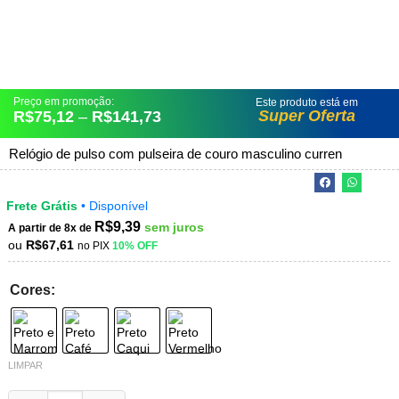
Preço em promoção:
Este produto está em
Super Oferta
R$
75,12
–
R$
141,73
Relógio de pulso com pulseira de couro masculino curren
Frete Grátis
• Disponível
R$
9,39
sem juros
A partir de 8x de
ou
R$
67,61
no PIX
10% OFF
Cores:
LIMPAR