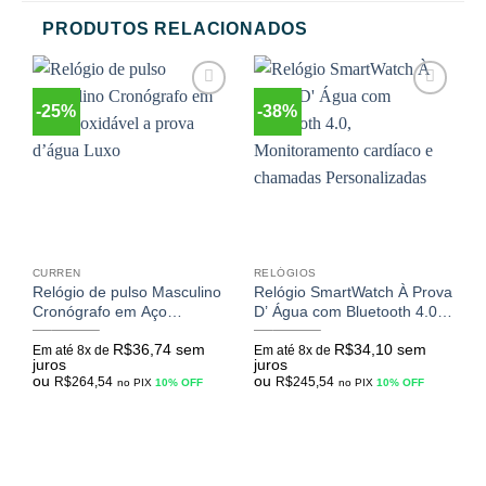
PRODUTOS RELACIONADOS
-25%
-38%
Adicionar
Adicionar
aos
aos
meus
meus
desejos
desejos
CURREN
RELÓGIOS
R
Relógio de pulso Masculino
Relógio SmartWatch À Prova
R
Cronógrafo em Aço
D’ Água com Bluetooth 4.0,
L
R$
389,57
R$
293,93
R$
443,33
R$
272,82
R
Inoxidável a prova d’água
Monitoramento cardíaco e
p
R$
36,74
sem
R$
34,10
sem
Luxo
chamadas Personalizadas
c
Em até 8x de
Em até 8x de
E
juros
juros
j
C
ou
ou
o
R$
264,54
R$
245,54
no PIX
10% OFF
no PIX
10% OFF