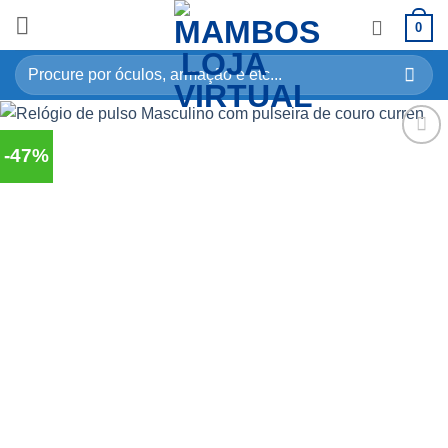
0
-47%
Adicionar
aos
meus
desejos