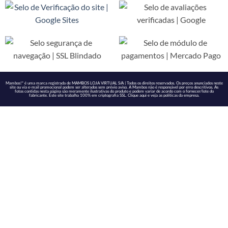
Mambos!* é uma marca registrada de MAMBOS LOJA VIRTUAL S/A | Todos os direitos reservados. Os preços anunciados neste
site ou via e-mail promocional podem ser alterados sem prévio aviso. A Mambos não é responsável por erro descritivos. As
fotos contidas nesta página são meramente ilustrativas do produto e podem variar de acordo com o fornecer/lote do
fabricante. Este site trabalha 100% em criptografia SSL. Clique
aqui
e veja as políticas da empresa.