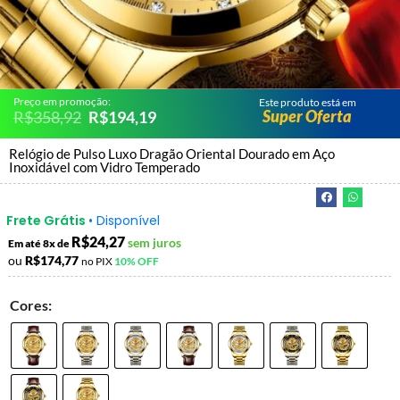
Preço em promoção:
Este produto está em
Super Oferta
R$
358,92
R$
194,19
Relógio de Pulso Luxo Dragão Oriental Dourado em Aço
Inoxidável com Vidro Temperado
Frete Grátis
• Disponível
R$
24,27
sem juros
Em até 8x de
ou
R$
174,77
no PIX
10% OFF
Cores: