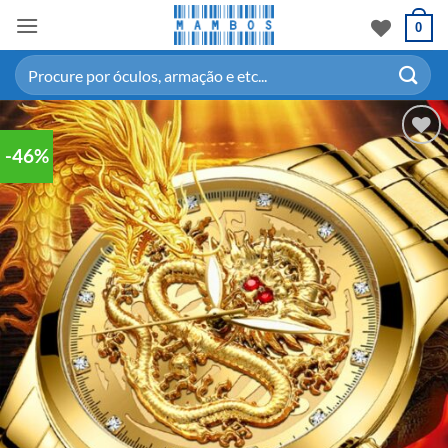
0
-46%
Adicionar
aos meus
desejos