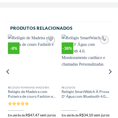
PRODUTOS RELACIONADOS
-8%
-38%
r
Adicionar
Adicionar
aos meus
aos meus
desejos
desejos
RELÓGIO FEMININO MADEIRA
RELÓGIOS
Relógio de Madeira com
Relógio SmartWatch À Prova
Pulseira de couro Fashion e
D’ Água com Bluetooth 4.0,
Casual
Monitoramento cardíaco e
chamadas Personalizadas
Avaliação
5
R$
413,94
R$
379,75
R$
443,33
R$
272,82
de 5
R$
47,47
sem juros
R$
34,10
sem juros
Em até 8x de
Em até 8x de