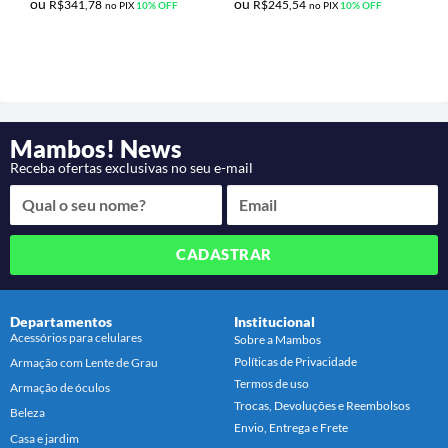
ou
ou
R$
341,78
R$
245,54
no PIX
10% OFF
no PIX
10% OFF
Mambos! News
Receba ofertas exclusivas no seu e-mail
CADASTRAR
Departamentos
Institucional
Acessórios para celulares
Sobre a Mambos
Políticas de Privacidade
Armação com Lente de Grau
Termos de uso
Armação de óculos
Trocas, Devoluções e Reembolsos
Beleza
Envio, Entrega e Frete
Casa e jardim