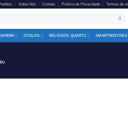
Pedidos
Sobre Nós
Contato
Política de Privacidade
Termos de u
 JARDIM
ÓCULOS
RELÓGIOS QUARTZ
SMARTWATCHES
CÉU