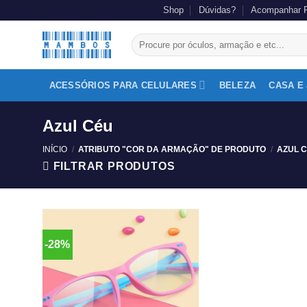
Shop
Dúvidas?
Acompanhar 
ACESSÓRIOS PARA CELULARES
BELEZA
CASA E
Azul Céu
INÍCIO
/
ATRIBUTO "COR DA ARMAÇÃO" DE PRODUTO
/
AZUL 
FILTRAR PRODUTOS
-28%
Adicionar
aos
meus
desejos