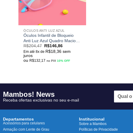
ÓCULOS ANTI LUZ AZUL
Óculos Infantil de Bloqueio
Anti Luz Azul Quadro Macio e
R$
204,47
R$
146,86
Flexível Para Computador,
Jogos, Tvs e Celulares M-
R$
18,36
sem
Em até 8x de
juros
s7103
ou
R$
132,17
no PIX
10% OFF
Mambos! News
Receba ofertas exclusivas no seu e-mail
Departamentos
Institucional
Acessórios para celulares
Sobre a Mambos
Políticas de Privacidade
Armação com Lente de Grau