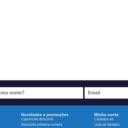
Novidades e promoções
Minha conta
Cupons de desconto
Cadastra-se
Desconto primeira compra
Lista de desejos