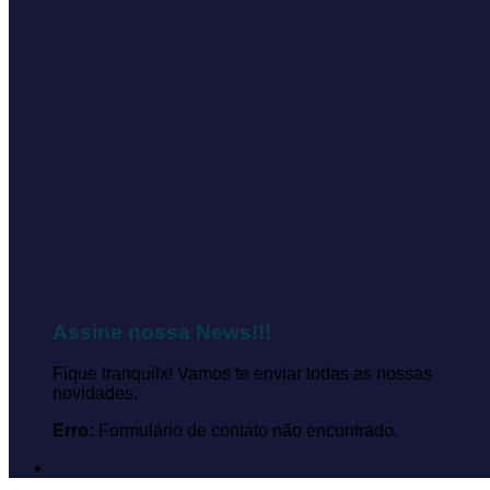
Assine nossa News!!!
Fique tranquilx! Vamos te enviar todas as nossas
novidades.
Erro:
Formulário de contato não encontrado.