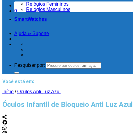
Relógios Femininos
Relógios Masculinos
0
SmartWatches
Ajuda & Suporte
Pesquisar por:
Você está em:
Início
/
Óculos Anti Luz Azul
Óculos Infantil de Bloqueio Anti Luz Az