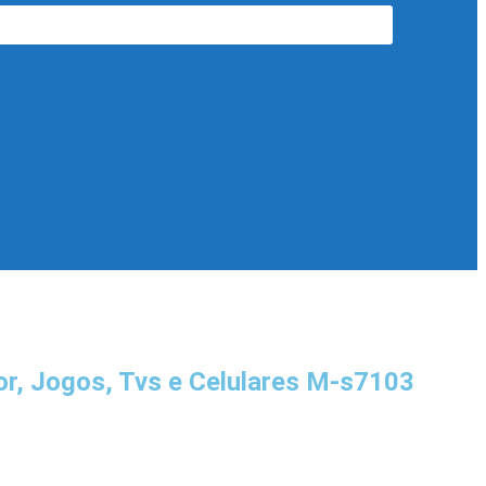
or, Jogos, Tvs e Celulares M-s7103