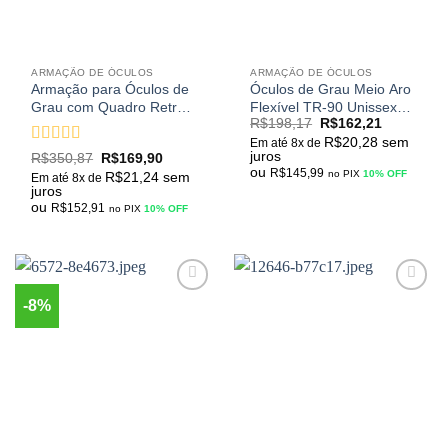
ARMAÇÃO DE ÓCULOS
ARMAÇÃO DE ÓCULOS
Armação para Óculos de
Óculos de Grau Meio Aro
Grau com Quadro Retrô
Flexível TR-90 Unissex
R$
198,17
R$
162,21
Quadrado Unissex com
Reven jate
R$
20,28
sem
Lente para Computador
Em até 8x de
Avaliação
juros
R$
350,87
R$
169,90
ou Leitura
ou
4.95
de 5
R$
145,99
no PIX
10% OFF
R$
21,24
sem
Em até 8x de
juros
ou
R$
152,91
no PIX
10% OFF
-8%
Adicionar
Adicionar
aos
aos
meus
meus
desejos
desejos