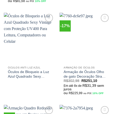
ou
R$
81,68
no PIX
10% OFF
-17%
Adicionar
Adicionar
aos
aos
meus
meus
desejos
desejos
ÓCULOS ANTI LUZ AZUL
ARMAÇÃO DE ÓCULOS
Óculos de Bloqueio a Luz
Armação de Óculos Olho
Azul Quadrado Sexy
de gato Decoração Strass
R$
302,98
R$
251,10
Vintage com Proteção
Luxo
R$
31,39
sem
UV400 Para Leitura,
Em até 8x de
juros
Computadores ou Celular
ou
R$
225,99
no PIX
10% OFF