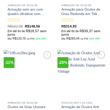
ARMAÇÃO DE ÓCULOS
ARMAÇÃO DE ÓCULOS
Armação sem aro com
Armação para Óculos de
quadro ultraleve com
Grau Redonda em Titânio
hastes em diversas cores
Com Lentes em
Policarbonato Hastes
Avaliação
5
Avaliação
5
R$
162,06
R$
148,56
R$
314,93
Flexíveis Apoio do Nariz
de 5
de 5
R$
18,57
sem
R$
39,37
sem
em Silicone
Em até 8x de
Em até 8x de
juros
juros
ou
ou
R$
133,70
R$
283,44
no PIX
10% OFF
no PIX
10% OFF
-11%
-20%
Adicionar
Adicionar
aos
aos
meus
meus
desejos
desejos
ARMAÇÃO DE ÓCULOS
ÓCULOS ANTI LUZ AZUL
Óculos de Grau Unissex
Armação de Óculos Anti