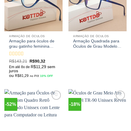
desejos
desejos
ARMAÇÃO DE ÓCULOS
ARMAÇÃO DE ÓCULOS
Armação para óculos de
Armação Quadrada para
grau gatinho feminina
Óculos de Grau Modelo
design vintage com
Art In Walking
quadro resistente
Avaliação
R$
143,21
R$
90,32
4.88
de 5
R$
11,29
sem
Em até 8x de
juros
ou
R$
81,29
no PIX
10% OFF
-52%
-18%
Adicionar
Adicionar
aos
aos
meus
meus
desejos
desejos