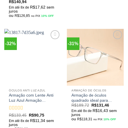
Avaliação
R$
140,94
3
de 5
R$
17,62
sem
Em até 8x de
juros
ou
R$
126,85
no PIX
10% OFF
-32%
-31%
Adicionar
Adicionar
aos
aos
meus
meus
desejos
desejos
ÓCULOS ANTI LUZ AZUL
ARMAÇÃO DE ÓCULOS
Armação com Lente Anti
Armação de óculos
Luz Azul Armação
quadrado ideal para
R$
189,72
R$
131,46
Quadrado Unissex Moda
qualquer lente de grau
R$
16,43
sem
Transparente Oulylan
modelo Vintage
Em até 8x de
Avaliação
5
juros
R$
133,45
R$
90,75
ou
de 5
R$
118,31
no PIX
10% OFF
R$
11,34
sem
Em até 8x de
juros