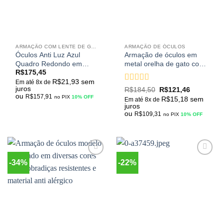
ARMAÇÃO COM LENTE DE GRAU
ARMAÇÃO DE ÓCULOS
Óculos Anti Luz Azul
Armação de óculos em
Quadro Redondo em
metal orelha de gato com
R$
175,45
Metal Presbiopia e
lente bloqueadora de luz
R$
21,93
sem
Hipermetropia Ideal para
azul UV 400
Em até 8x de
juros
Avaliação
5
R$
184,50
R$
121,46
Descanso e Leitura
ou
de 5
R$
157,91
no PIX
10% OFF
R$
15,18
sem
Em até 8x de
juros
ou
R$
109,31
no PIX
10% OFF
-34%
-22%
Adicionar
Adicionar
aos
aos
meus
meus
desejos
desejos