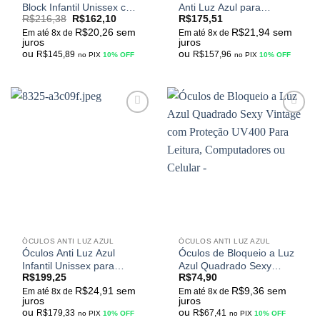
Block Infantil Unissex com
Anti Luz Azul para
R$
216,38
R$
162,10
R$
175,51
UV400 M-s7101
Computador ou Leitura
R$
20,26
sem
R$
21,94
sem
Em até 8x de
Em até 8x de
juros
juros
ou
ou
R$
145,89
R$
157,96
no PIX
10% OFF
no PIX
10% OFF
Adicionar
Adicionar
aos
aos
meus
meus
desejos
desejos
ÓCULOS ANTI LUZ AZUL
ÓCULOS ANTI LUZ AZUL
Óculos Anti Luz Azul
Óculos de Bloqueio a Luz
Infantil Unissex para
Azul Quadrado Sexy
R$
199,25
R$
74,90
Computador, Tvs e
Vintage com Proteção
R$
24,91
sem
R$
9,36
sem
Celulares tr90 Zilead
UV400 Para Leitura,
Em até 8x de
Em até 8x de
juros
juros
Computadores ou Celular
ou
ou
R$
179,33
R$
67,41
no PIX
10% OFF
no PIX
10% OFF
–