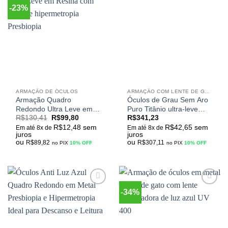
-23%
Adicionar
Adicionar
aos
aos
meus
meus
desejos
desejos
ARMAÇÃO DE ÓCULOS
ARMAÇÃO COM LENTE DE GRAU
Armação Quadro
Óculos de Grau Sem Aro
Redondo Ultra Leve em
Puro Titânio ultra-leve
R$
130,41
R$
99,80
R$
341,23
Resina com lente de
Para Miopia Uvlaik
R$
12,48
sem
R$
42,65
sem
hipermetropia Presbiopia
Em até 8x de
Em até 8x de
juros
juros
ou
ou
R$
89,82
R$
307,11
no PIX
10% OFF
no PIX
10% OFF
-34%
Adicionar
Adicionar
aos
aos
meus
meus
desejos
desejos