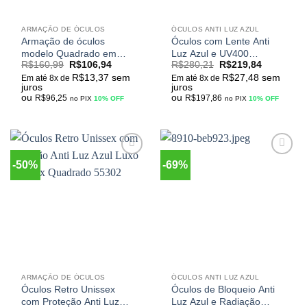
ARMAÇÃO DE ÓCULOS
ÓCULOS ANTI LUZ AZUL
Armação de óculos
Óculos com Lente Anti
modelo Quadrado em
Luz Azul e UV400
R$
160,99
R$
106,94
R$
280,21
R$
219,84
diversas cores com
Quadrado Material de liga
R$
13,37
sem
R$
27,48
sem
dobradiças resistentes e
Titâneo Design Masculino
Em até 8x de
Em até 8x de
juros
juros
material anti alérgico
M-S2170FLG
ou
ou
R$
96,25
R$
197,86
no PIX
10% OFF
no PIX
10% OFF
-50%
-69%
Adicionar
Adicionar
aos
aos
meus
meus
desejos
desejos
ARMAÇÃO DE ÓCULOS
ÓCULOS ANTI LUZ AZUL
Óculos Retro Unissex
Óculos de Bloqueio Anti
com Proteção Anti Luz
Luz Azul e Radiação