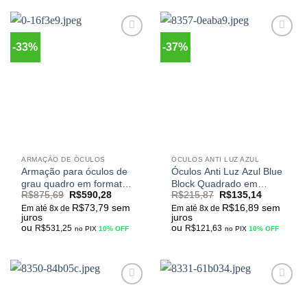
-33%
-37%
Adicionar
Adicionar
aos
aos
meus
meus
desejos
desejos
ARMAÇÃO DE ÓCULOS
ÓCULOS ANTI LUZ AZUL
Armação para óculos de
Óculos Anti Luz Azul Blue
grau quadro em formato
Block Quadrado em
R$
875,69
R$
590,28
R$
215,87
R$
135,14
polígono material titânio
Titânio Ultra Leve Model
R$
73,79
sem
R$
16,89
sem
estilo vintage unissex
Top Luxo M-51018
Em até 8x de
Em até 8x de
juros
juros
Modelo F85685
ou
ou
R$
531,25
R$
121,63
no PIX
10% OFF
no PIX
10% OFF
Adicionar
Adicionar
aos
aos