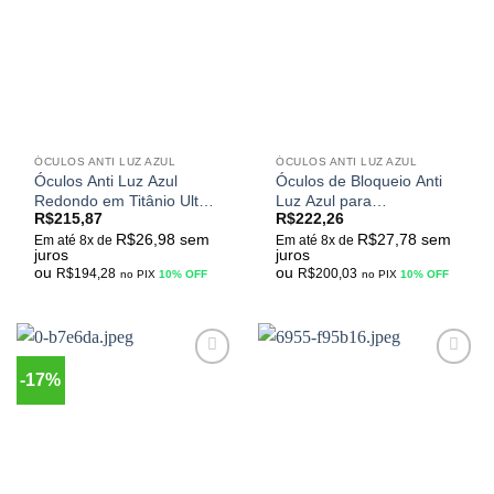
meus
meus
desejos
desejos
ÓCULOS ANTI LUZ AZUL
ÓCULOS ANTI LUZ AZUL
Óculos Anti Luz Azul
Óculos de Bloqueio Anti
Redondo em Titânio Ultra
Luz Azul para
R$
215,87
R$
222,26
Leve Blue Block Cristal M-
Computador Armação
R$
26,98
sem
R$
27,78
sem
51022
Quadrado em Titânio
Em até 8x de
Em até 8x de
juros
juros
Ultra Leve Retrô Unissex
ou
ou
R$
194,28
R$
200,03
no PIX
10% OFF
no PIX
10% OFF
-17%
Adicionar
Adicionar
aos
aos
meus
meus
desejos
desejos