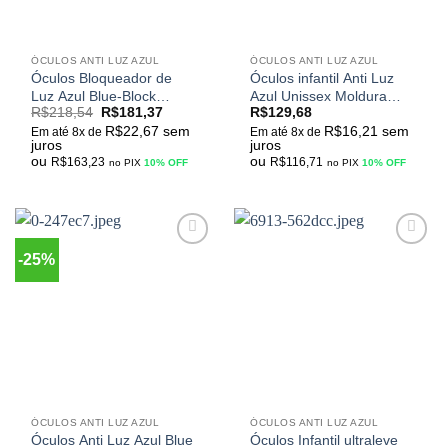
ÓCULOS ANTI LUZ AZUL
ÓCULOS ANTI LUZ AZUL
Óculos Bloqueador de
Óculos infantil Anti Luz
Luz Azul Blue-Block
Azul Unissex Moldura
R$
218,54
R$
181,37
R$
129,68
Design Infantil Unissex
Oval Silicone Para
R$
22,67
sem
R$
16,21
sem
para Computador, Celular
Computadores, Games
Em até 8x de
Em até 8x de
juros
juros
e Jogos M-S7104
ou Leitura
ou
ou
R$
163,23
R$
116,71
no PIX
10% OFF
no PIX
10% OFF
-25%
Adicionar
Adicionar
aos
aos
meus
meus
desejos
desejos
ÓCULOS ANTI LUZ AZUL
ÓCULOS ANTI LUZ AZUL
Óculos Anti Luz Azul Blue
Óculos Infantil ultraleve