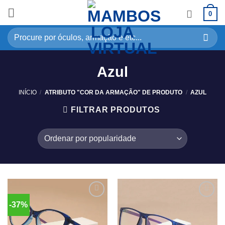
0
Azul
INÍCIO
/
ATRIBUTO "COR DA ARMAÇÃO" DE PRODUTO
/
AZUL
FILTRAR PRODUTOS
-37%
Adicionar
Adicionar
aos
aos
meus
meus