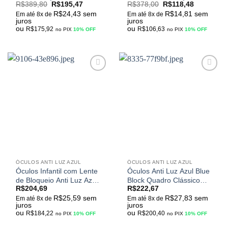
R$
389,80
R$
195,47
R$
378,00
R$
118,48
Azul Luxo Unissex
Quadrado Business-070
R$
24,43
sem
R$
14,81
sem
Quadrado 55302
Yooske
Em até 8x de
Em até 8x de
juros
juros
ou
ou
R$
175,92
R$
106,63
no PIX
10% OFF
no PIX
10% OFF
Adicionar
Adicionar
aos
aos
meus
meus
desejos
desejos
ÓCULOS ANTI LUZ AZUL
ÓCULOS ANTI LUZ AZUL
Óculos Infantil com Lente
Óculos Anti Luz Azul Blue
de Bloqueio Anti Luz Azul
Block Quadro Clássico
R$
204,69
R$
222,67
e UV 400 Quadro
Vintage Para Leitura ou
R$
25,59
sem
R$
27,83
sem
Redondo em Silicone
Computador
Em até 8x de
Em até 8x de
juros
juros
ou
ou
R$
184,22
R$
200,40
no PIX
10% OFF
no PIX
10% OFF