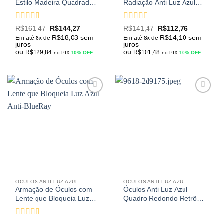
Estilo Madeira Quadrado
Radiação Anti Luz Azul
Retrô Vintage
Quadro Redondo
Transparente Vintage
Avaliação
5
Avaliação
R$
161,47
R$
144,27
R$
141,47
R$
112,76
de 5
3.43
de
R$
18,03
sem
R$
14,10
sem
Em até 8x de
Em até 8x de
5
juros
juros
ou
ou
R$
129,84
R$
101,48
no PIX
10% OFF
no PIX
10% OFF
Adicionar
Adicionar
aos
aos
meus
meus
desejos
desejos
ÓCULOS ANTI LUZ AZUL
ÓCULOS ANTI LUZ AZUL
Armação de Óculos com
Óculos Anti Luz Azul
Lente que Bloqueia Luz
Quadro Redondo Retrô
Azul Anti-BlueRay
Clássico M-5098