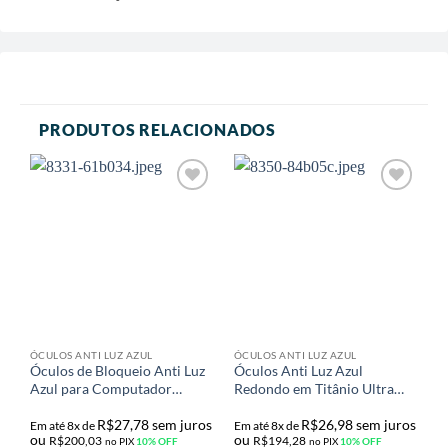
PRODUTOS RELACIONADOS
Adicionar
Adicionar
aos meus
aos meus
desejos
desejos
ÓCULOS ANTI LUZ AZUL
ÓCULOS ANTI LUZ AZUL
Ó
Óculos de Bloqueio Anti Luz
Óculos Anti Luz Azul
Ó
Azul para Computador
Redondo em Titânio Ultra
B
R$
222,26
R$
215,87
R
Armação Quadrado em
Leve Blue Block Cristal M-
4
R$
27,78
sem juros
R$
26,98
sem juros
Titânio Ultra Leve Retrô
51022
S
Em até 8x de
Em até 8x de
E
ou
ou
o
R$
200,03
R$
194,28
Unissex
no PIX
10% OFF
no PIX
10% OFF