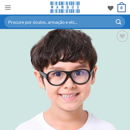
0
Adicionar
aos meus
desejos