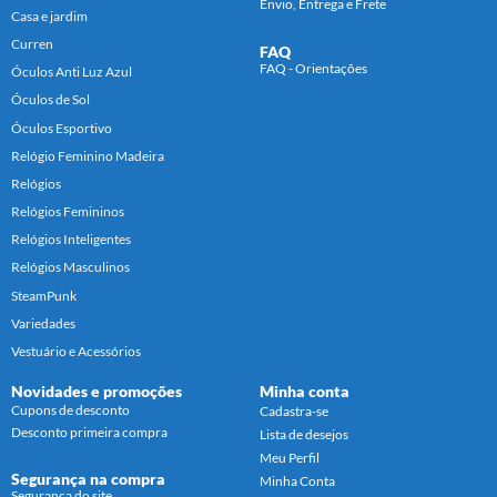
Envio, Entrega e Frete
Casa e jardim
Curren
FAQ
FAQ - Orientações
Óculos Anti Luz Azul
Óculos de Sol
Óculos Esportivo
Relógio Feminino Madeira
Relógios
Relógios Femininos
Relógios Inteligentes
Relógios Masculinos
SteamPunk
Variedades
Vestuário e Acessórios
Novidades e promoções
Minha conta
Cupons de desconto
Cadastra-se
Desconto primeira compra
Lista de desejos
Meu Perfil
Segurança na compra
Minha Conta
Segurança do site