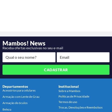
Mambos! News
Receba ofertas exclusivas no seu e-mail
CADASTRAR
Departamentos
Institucional
Acessórios para celulares
Sobre a Mambos
Políticas de Privacidade
Armação com Lente de Grau
Termos de uso
Armação de óculos
Trocas, Devoluções e Reembolsos
Beleza