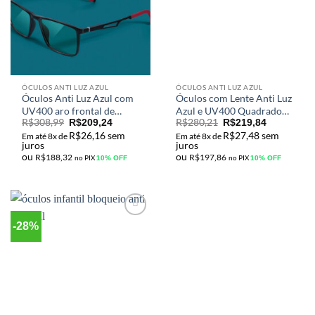
ÓCULOS ANTI LUZ AZUL
ÓCULOS ANTI LUZ AZUL
Óculos Anti Luz Azul com
Óculos com Lente Anti Luz
UV400 aro frontal de
Azul e UV400 Quadrado
R$
308,99
R$
280,21
Aluminio e hastes em
Material de liga Titâneo
R$
209,24
R$
219,84
R$
26,16
sem
R$
27,48
sem
Silicone M-S2270
Design Masculino M-
Em até 8x de
Em até 8x de
juros
juros
S2170FLG
ou
ou
R$
188,32
R$
197,86
no PIX
no PIX
10% OFF
10% OFF
-28%
Adicionar
aos meus
desejos