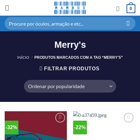
0
Merry's
INÍCIO
/
PRODUTOS MARCADOS COM A TAG “MERRY'S”
FILTRAR PRODUTOS
-32%
-22%
Adicionar
Adicionar
aos meus
aos meus
desejos
desejos