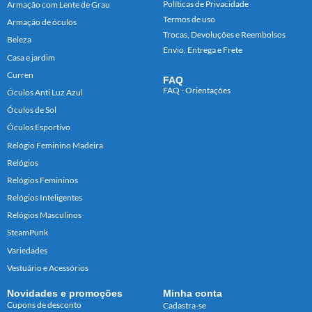
Políticas de Privacidade
Armação com Lente de Grau
Termos de uso
Armação de óculos
Trocas, Devoluções e Reembolsos
Beleza
Envio, Entrega e Frete
Casa e jardim
Curren
FAQ
FAQ - Orientações
Óculos Anti Luz Azul
Óculos de Sol
Óculos Esportivo
Relógio Feminino Madeira
Relógios
Relógios Femininos
Relógios Inteligentes
Relógios Masculinos
SteamPunk
Variedades
Vestuário e Acessórios
Novidades e promoções
Minha conta
Cupons de desconto
Cadastra-se