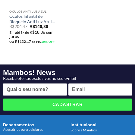
ÓCULOS ANTI LUZ AZUL
Óculos Infantil de
Bloqueio Anti Luz Azul
R$
204,47
Quadro Macio e Flexível
R$
146,86
R$
18,36
sem
Para Computador, Jogos,
Em até 8x de
juros
Tvs e Celulares M-s7103
ou
R$
132,17
no PIX
10% OFF
Mambos! News
Receba ofertas exclusivas no seu e-mail
CADASTRAR
Departamentos
Institucional
Acessórios para celulares
Sobre a Mambos